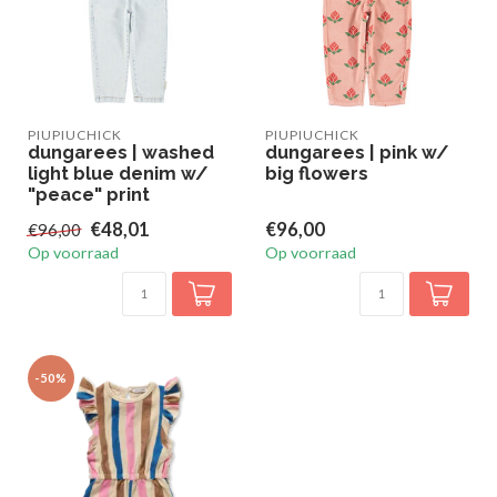
PIUPIUCHICK
PIUPIUCHICK
dungarees | washed
dungarees | pink w/
light blue denim w/
big flowers
"peace" print
€48,01
€96,00
€96,00
Op voorraad
Op voorraad
-50%