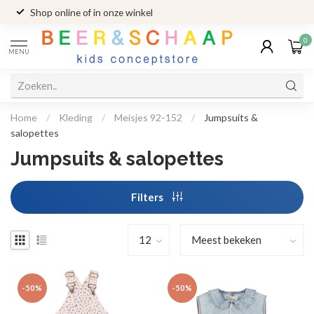
Shop online of in onze winkel
0
MENU
Home
/
Kleding
/
Meisjes 92-152
/
Jumpsuits &
salopettes
Jumpsuits & salopettes
Filters
-50%
-50%