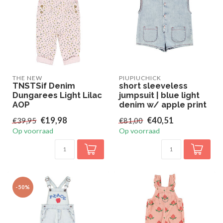
THE NEW
PIUPIUCHICK
TNSTSif Denim
short sleeveless
Dungarees Light Lilac
jumpsuit | blue light
AOP
denim w/ apple print
€19,98
€40,51
€39,95
€81,00
Op voorraad
Op voorraad
-50%