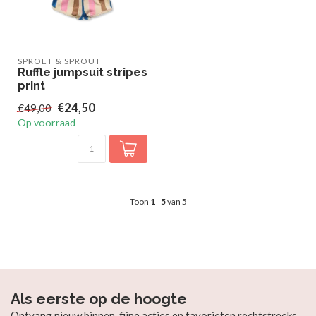
SPROET & SPROUT
Ruffle jumpsuit stripes
print
€24,50
€49,00
Op voorraad
Toon
1
-
5
van 5
Als eerste op de hoogte
Ontvang nieuw binnen, fijne acties en favorieten rechtstreeks