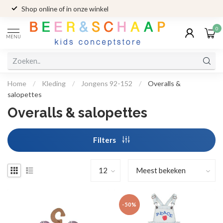
Shop online of in onze winkel
0
MENU
Home
/
Kleding
/
Jongens 92-152
/
Overalls &
salopettes
Overalls & salopettes
Filters
-50%