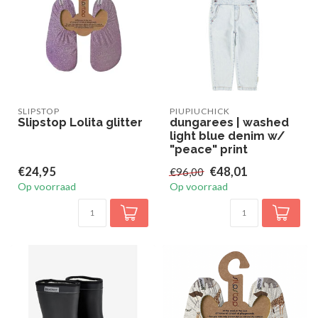
SLIPSTOP
PIUPIUCHICK
Slipstop Lolita glitter
dungarees | washed
light blue denim w/
"peace" print
€24,95
€48,01
€96,00
Op voorraad
Op voorraad