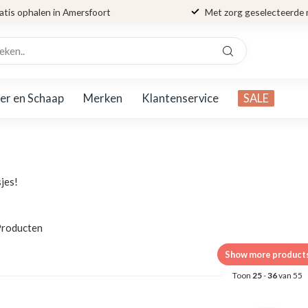
atis ophalen in Amersfoort
Met zorg geselecteerde
er en Schaap
Merken
Klantenservice
SALE
jes!
roducten
Show more product
Toon
25
-
36
van 55