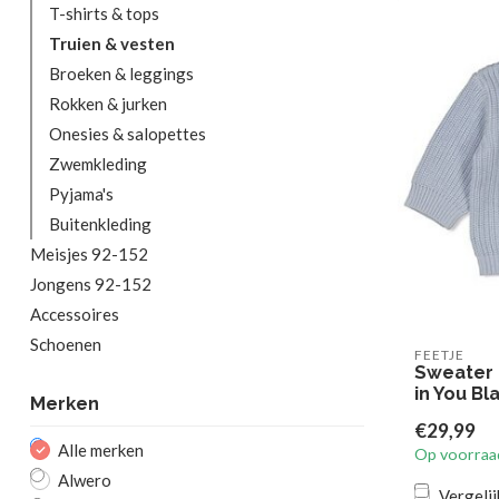
T-shirts & tops
Truien & vesten
Broeken & leggings
Rokken & jurken
Onesies & salopettes
Zwemkleding
Pyjama's
Buitenkleding
Meisjes 92-152
Jongens 92-152
Accessoires
Schoenen
FEETJE
Sweater 
in You Bl
Merken
€29,99
Alle merken
Op voorraa
Alwero
Vergelij