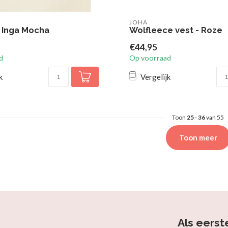
JOHA
 Inga Mocha
Wolfleece vest - Roze
€44,95
d
Op voorraad
k
Vergelijk
Toon
25
-
36
van 55
Toon meer
Als eerst