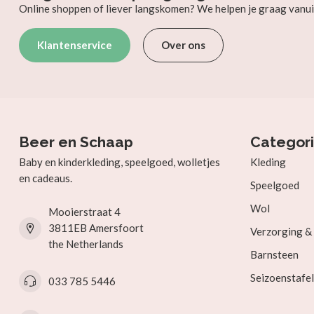
Online shoppen of liever langskomen? We helpen je graag vanui
Klantenservice
Over ons
Beer en Schaap
Categor
Baby en kinderkleding, speelgoed, wolletjes
Kleding
en cadeaus.
Speelgoed
Wol
Mooierstraat 4
3811EB Amersfoort
Verzorging 
the Netherlands
Barnsteen
Seizoenstafel
033 785 5446