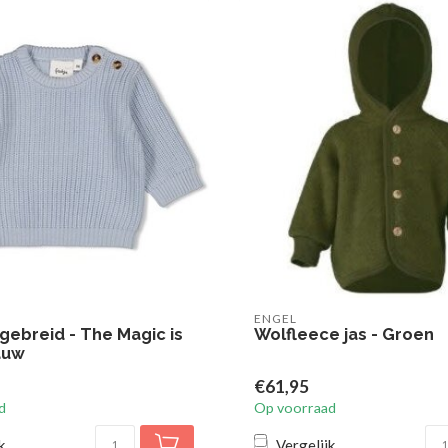
ENGEL
gebreid - The Magic is
Wolfleece jas - Groen
auw
€61,95
d
Op voorraad
k
Vergelijk