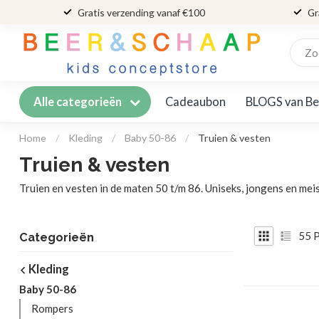
Gratis verzending vanaf €100
Gr
Cadeaubon
BLOGS van Be
Alle categorieën
Home
/
Kleding
/
Baby 50-86
/
Truien & vesten
Truien & vesten
Truien en vesten in de maten 50 t/m 86. Uniseks, jongens en meis
55
P
Categorieën
Kleding
Baby 50-86
Rompers