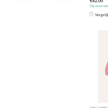
€62,00
Op voorraa
Vergelij
THE CAMP