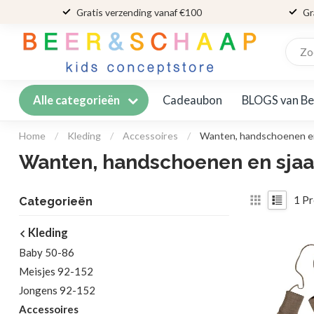
Gratis verzending vanaf €100
Gr
Cadeaubon
BLOGS van Be
Alle categorieën
Home
/
Kleding
/
Accessoires
/
Wanten, handschoenen en
Wanten, handschoenen en sjaa
1
Pr
Categorieën
Kleding
Baby 50-86
Meisjes 92-152
Jongens 92-152
Accessoires