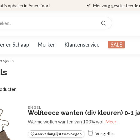
atis ophalen in Amersfoort
Met zorg geselecteerde
er en Schaap
Merken
Klantenservice
SALE
 sjaals
ls
oducten
ENGEL
Wolfleece wanten (div kleuren) 0-1 j
Warme wollen wanten van 100% wol.
Meer
Vergelijk
Aan verlanglijst toevoegen