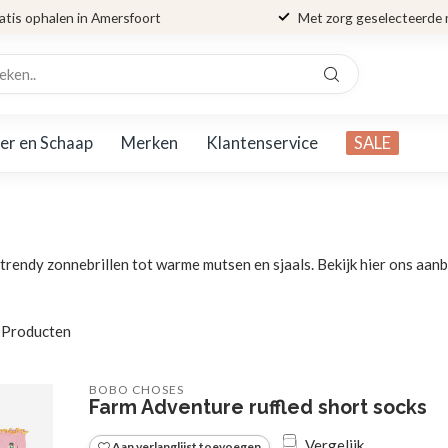
atis ophalen in Amersfoort
Met zorg geselecteerde
er en Schaap
Merken
Klantenservice
SALE
trendy zonnebrillen tot warme mutsen en sjaals. Bekijk hier ons aan
Producten
BOBO CHOSES
Farm Adventure ruffled short socks
Vergelijk
Aan verlanglijst toevoegen