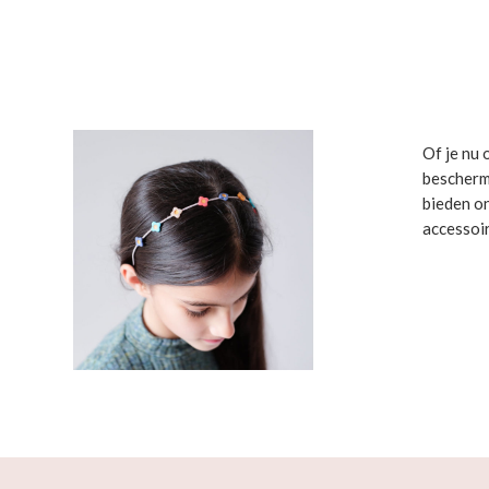
Of je nu 
bescherm
bieden on
accessoir