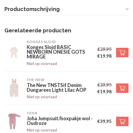
Productomschrijving
Gerelateerde producten
KONGES SLOJD
Konges Slojd BASIC
€39,95
NEWBORN ONESIE GOTS
€19,98
MIRAGE
Niet op voorraad
THE NEW
€39,95
The New TNSTSif Denim
Dungarees Light Lilac AOP
€19,98
Niet op voorraad
JOHA
Joha Jumpsuit/boxpakje wol -
€39,95
Oudroze
Niet op voorraad