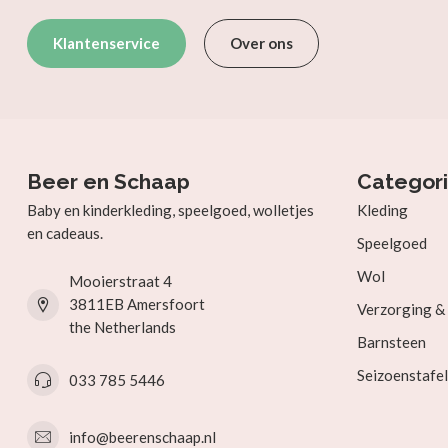
Klantenservice
Over ons
Beer en Schaap
Categor
Baby en kinderkleding, speelgoed, wolletjes
Kleding
en cadeaus.
Speelgoed
Wol
Mooierstraat 4
3811EB Amersfoort
Verzorging 
the Netherlands
Barnsteen
Seizoenstafel
033 785 5446
info@beerenschaap.nl