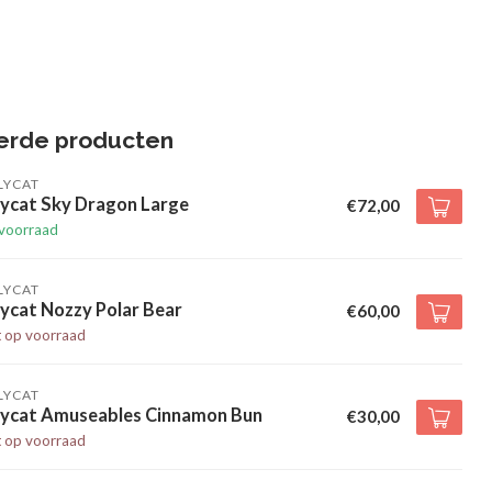
erde producten
LYCAT
lycat Sky Dragon Large
€72,00
voorraad
LYCAT
lycat Nozzy Polar Bear
€60,00
t op voorraad
LYCAT
llycat Amuseables Cinnamon Bun
€30,00
t op voorraad