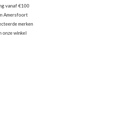
ing vanaf €100
in Amersfoort
ecteerde merken
in onze winkel