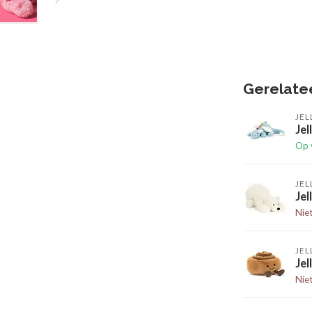
Gerelate
JEL
Jel
Op 
JEL
Jel
Nie
JEL
Je
Nie