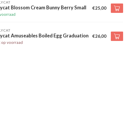
LYCAT
lycat Blossom Cream Bunny Berry Small
€25,00
voorraad
LYCAT
lycat Amuseables Boiled Egg Graduation
€26,00
t op voorraad