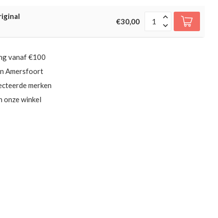
iginal
€30,00
ing vanaf €100
in Amersfoort
ecteerde merken
in onze winkel