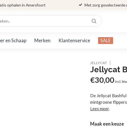
atis ophalen in Amersfoort
Met zorg geselecteerde
er en Schaap
Merken
Klantenservice
SALE
JELLYCAT
Jellycat 
€30,00
Incl. bt
De Jellycat Bashful
mintgroene flippers
Lees meer
.
Maak een keuze