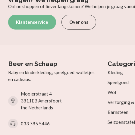
Online shoppen of liever langskomen? We helpen je graag vanui
Klantenservice
Over ons
Beer en Schaap
Categor
Baby en kinderkleding, speelgoed, wolletjes
Kleding
en cadeaus.
Speelgoed
Wol
Mooierstraat 4
3811EB Amersfoort
Verzorging 
the Netherlands
Barnsteen
Seizoenstafel
033 785 5446