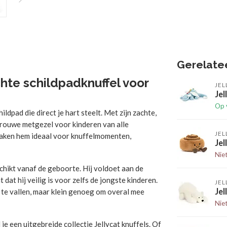
Gerelate
chte schildpadknuffel voor
JEL
Jel
Op 
ldpad die direct je hart steelt.
Met zijn zachte,
 trouwe metgezel voor kinderen van alle
JEL
 maken hem ideaal voor knuffelmomenten,
Je
Nie
chikt vanaf de geboorte.
Hij voldoet aan de
dat hij veilig is voor zelfs de jongste kinderen.
JEL
Jel
te vallen, maar klein genoeg om overal mee
Nie
d je een uitgebreide collectie Jellycat knuffels.
Of