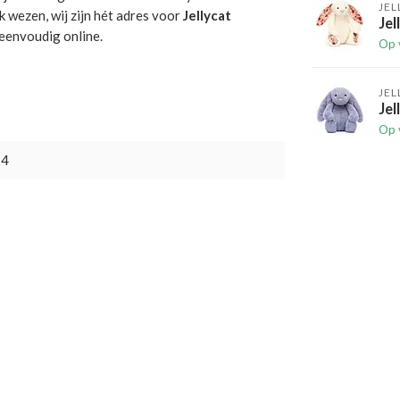
JEL
jk wezen, wij zijn hét adres voor
Jellycat
Jel
 eenvoudig online.
Op 
JEL
Jel
Op 
24