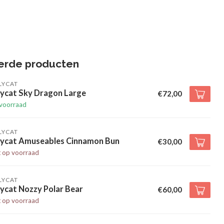
erde producten
LYCAT
lycat Sky Dragon Large
€72,00
voorraad
LYCAT
llycat Amuseables Cinnamon Bun
€30,00
t op voorraad
LYCAT
lycat Nozzy Polar Bear
€60,00
t op voorraad