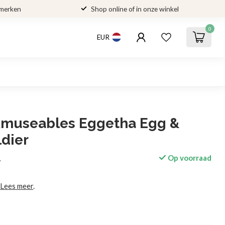
 merken
Shop online of in onze winkel
0
EUR
 Amuseables Eggetha Egg &
dier
Op voorraad
w
m
Lees meer
.