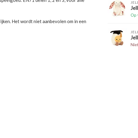
peelgoed: EN71 delen 1, 2 en 3, voor alle
JEL
Jel
Op 
rijken. Het wordt niet aanbevolen om in een
JEL
Jel
Nie