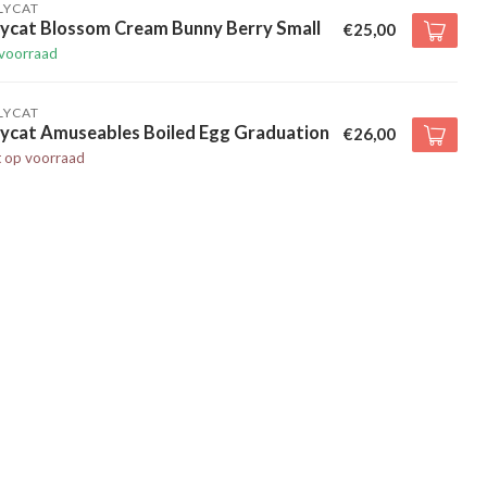
LYCAT
lycat Blossom Cream Bunny Berry Small
€25,00
voorraad
LYCAT
lycat Amuseables Boiled Egg Graduation
€26,00
t op voorraad