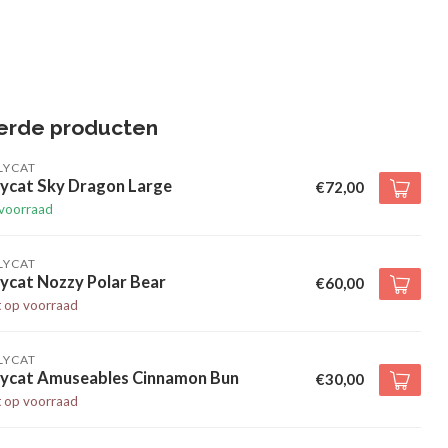
erde producten
LYCAT
lycat Sky Dragon Large
€72,00
voorraad
LYCAT
lycat Nozzy Polar Bear
€60,00
t op voorraad
LYCAT
llycat Amuseables Cinnamon Bun
€30,00
t op voorraad