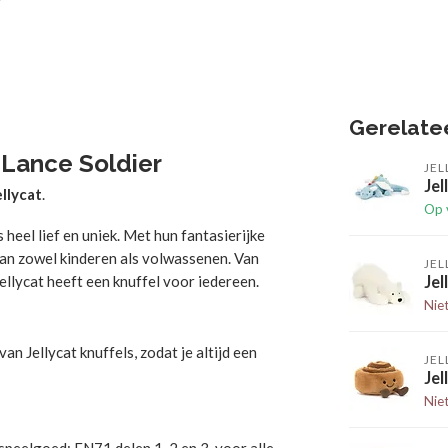
Gerelate
 Lance Soldier
JEL
Jel
ellycat
.
Op 
 heel lief en uniek. Met hun fantasierijke
van zowel kinderen als volwassenen. Van
JEL
ellycat heeft een knuffel voor iedereen.
Jel
Nie
n Jellycat knuffels, zodat je altijd een
JEL
Je
Nie