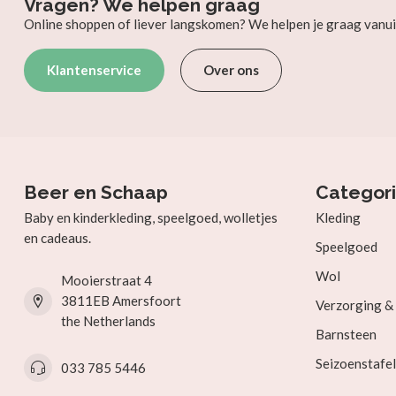
Vragen? We helpen graag
Online shoppen of liever langskomen? We helpen je graag vanui
Klantenservice
Over ons
Beer en Schaap
Categor
Baby en kinderkleding, speelgoed, wolletjes
Kleding
en cadeaus.
Speelgoed
Wol
Mooierstraat 4
3811EB Amersfoort
Verzorging 
the Netherlands
Barnsteen
Seizoenstafel
033 785 5446