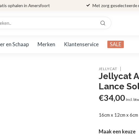
atis ophalen in Amersfoort
Met zorg geselecteerde
er en Schaap
Merken
Klantenservice
SALE
JELLYCAT
Jellycat
Lance Sol
€34,00
Incl. bt
16cm x 12cm x 6c
Maak een keuze