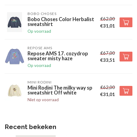
BOBO CHOSES
€62,00
Bobo Choses Color Herbalist
sweatshirt
€31,01
Op voorraad
REPOSE AMS
€67,00
Repose AMS 17. cozydrop
sweater misty haze
€33,51
Op voorraad
MINI RODINI
€62,00
Mini Rodini The milky way sp
sweatshirt Off white
€31,01
Niet op voorraad
Recent bekeken