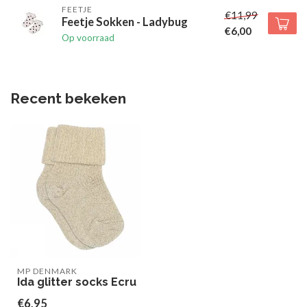
FEETJE
€11,99
Feetje Sokken - Ladybug
€6,00
Op voorraad
Recent bekeken
MP DENMARK
Ida glitter socks Ecru
€6,95