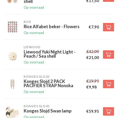
€17,50
shell
Op voorraad
RICE
Rice Alfabet beker - Flowers
€7,90
Op voorraad
LIEWOOD
€42,00
Liewood Yuki Night Light -
Peach / Sea shell
€21,00
Op voorraad
KONGES SLOJD
€19,95
Konges Slojd 2 PACK
PACIFIER STRAP Nonoka
€9,98
Op voorraad
KONGES SLOJD
Konges Slojd Swan lamp
€59,95
Op voorraad