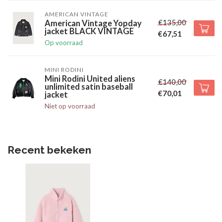
AMERICAN VINTAGE
€135,00
American Vintage Yopday
jacket BLACK VINTAGE
€67,51
Op voorraad
MINI RODINI
Mini Rodini United aliens
€140,00
unlimited satin baseball
€70,01
jacket
Niet op voorraad
Recent bekeken