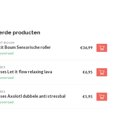
erde producten
TIT BOUM
it Boum Sensorische roller
€36,99
voorraad
SES
es Let it flow relaxing lava
€6,95
voorraad
SES
es Axolotl dubbele anti stressbal
€5,95
voorraad