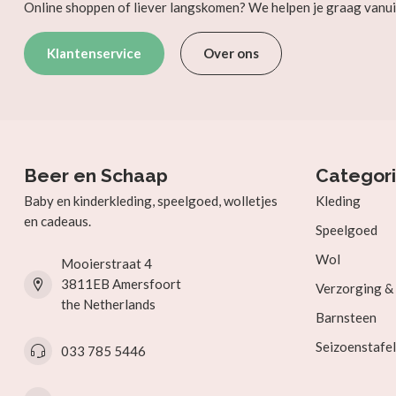
Online shoppen of liever langskomen? We helpen je graag vanui
Klantenservice
Over ons
Beer en Schaap
Categor
Baby en kinderkleding, speelgoed, wolletjes
Kleding
en cadeaus.
Speelgoed
Wol
Mooierstraat 4
3811EB Amersfoort
Verzorging 
the Netherlands
Barnsteen
Seizoenstafel
033 785 5446