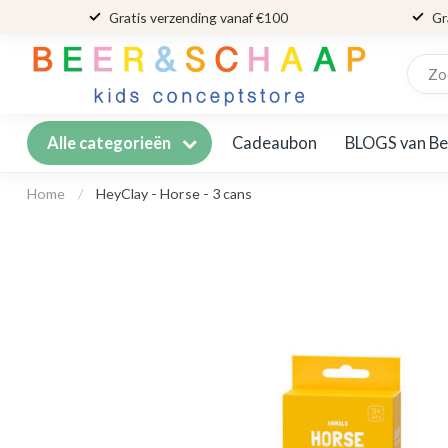
Gratis verzending vanaf €100
Gr
Cadeaubon
BLOGS van Be
Alle categorieën
Home
/
HeyClay - Horse - 3 cans