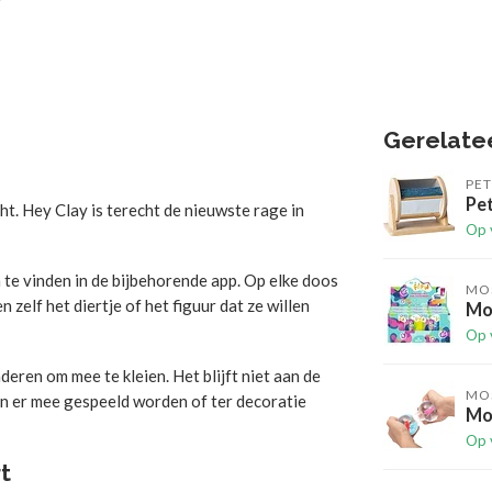
Gerelate
PE
Pet
ht. Hey Clay is terecht de nieuwste rage in
Op 
n te vinden in de bijbehorende app. Op elke doos
MO
 zelf het diertje of het figuur dat ze willen
Mos
Op 
nderen om mee te kleien. Het blijft niet aan de
MO
an er mee gespeeld worden of ter decoratie
Mos
Op 
t