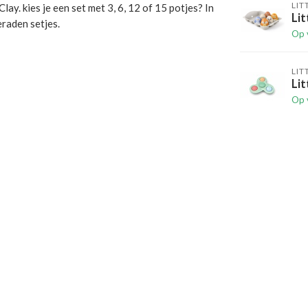
LIT
ay. kies je een set met 3, 6, 12 of 15 potjes? In
Lit
eraden setjes.
Op 
LIT
Lit
Op 