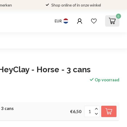
 merken
Shop online of in onze winkel
0
EUR
HeyClay - Horse - 3 cans
Op voorraad
 3 cans
€6,50