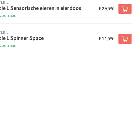
TLE L
tle L Sensorische eieren in eierdoos
€26,99
voorraad
TLE L
tle L Spinner Space
€11,99
voorraad