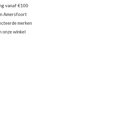
ing vanaf €100
in Amersfoort
ecteerde merken
in onze winkel