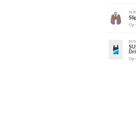
SLI
Sli
Op 
SUS
SU
Dri
Op 