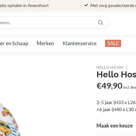
atis ophalen in Amersfoort
Met zorg geselecteerde
er en Schaap
Merken
Klantenservice
SALE
HELLO HOSSY
Hello Hos
€49,90
Incl. bt
2-5 jaar (H33 x L26
+6 jaar (H40 x L30 
Maak een keuze