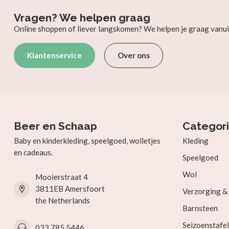
Vragen? We helpen graag
Online shoppen of liever langskomen? We helpen je graag vanui
Klantenservice
Over ons
Beer en Schaap
Categor
Baby en kinderkleding, speelgoed, wolletjes
Kleding
en cadeaus.
Speelgoed
Wol
Mooierstraat 4
3811EB Amersfoort
Verzorging 
the Netherlands
Barnsteen
Seizoenstafel
033 785 5446