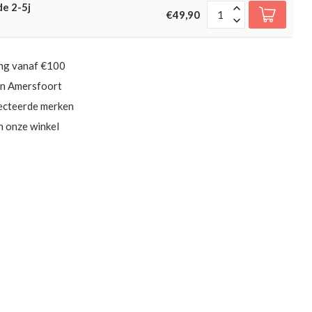
e 2-5j
€49,90
ing vanaf €100
in Amersfoort
ecteerde merken
in onze winkel