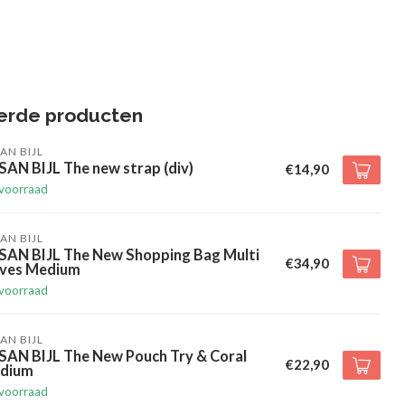
erde producten
AN BIJL
AN BIJL The new strap (div)
€14,90
voorraad
AN BIJL
SAN BIJL The New Shopping Bag Multi
€34,90
ives Medium
voorraad
AN BIJL
SAN BIJL The New Pouch Try & Coral
€22,90
dium
voorraad