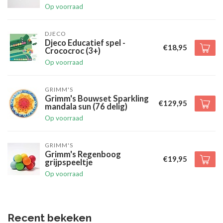
Op voorraad
DJECO
Djeco Educatief spel -
€18,95
Crococroc (3+)
Op voorraad
GRIMM'S
Grimm's Bouwset Sparkling
€129,95
mandala sun (76 delig)
Op voorraad
GRIMM'S
Grimm's Regenboog
€19,95
grijpspeeltje
Op voorraad
Recent bekeken