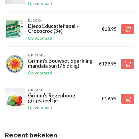
Op voorraad
DJECO
Djeco Educatief spel -
€18,95
Crococroc (3+)
Op voorraad
GRIMM'S
Grimm's Bouwset Sparkling
€129,95
mandala sun (76 delig)
Op voorraad
GRIMM'S
Grimm's Regenboog
€19,95
grijpspeeltje
Op voorraad
Recent bekeken