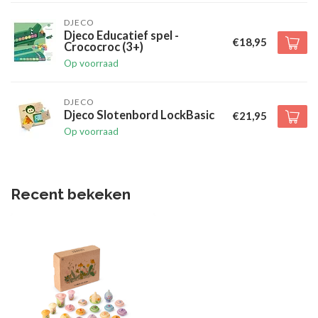
DJECO
Djeco Educatief spel -
€18,95
Crococroc (3+)
Op voorraad
DJECO
Djeco Slotenbord LockBasic
€21,95
Op voorraad
Recent bekeken