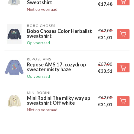
Sweatshirt
€17,48
Niet op voorraad
BOBO CHOSES
€62,00
Bobo Choses Color Herbalist
sweatshirt
€31,01
Op voorraad
REPOSE AMS
€67,00
Repose AMS 17. cozydrop
sweater misty haze
€33,51
Op voorraad
MINI RODINI
€62,00
Mini Rodini The milky way sp
sweatshirt Off white
€31,01
Niet op voorraad