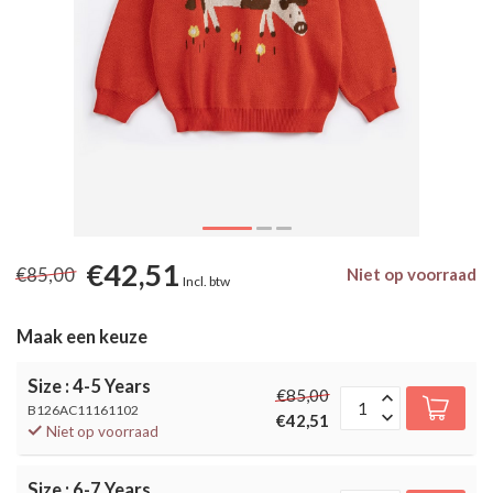
€42,51
€85,00
Niet op voorraad
Incl. btw
Maak een keuze
Size : 4-5 Years
€85,00
B126AC11161102
€42,51
Niet op voorraad
Size : 6-7 Years