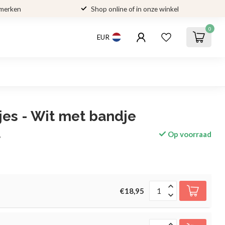
 merken
Shop online of in onze winkel
0
EUR
jes - Wit met bandje
Op voorraad
w
€18,95