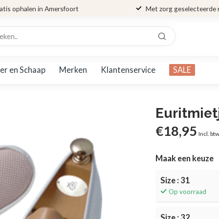
atis ophalen in Amersfoort
Met zorg geselecteerde
er en Schaap
Merken
Klantenservice
SALE
Euritmiet
€18,95
Incl. bt
Maak een keuze
Size : 31
Op voorraad
Size : 32