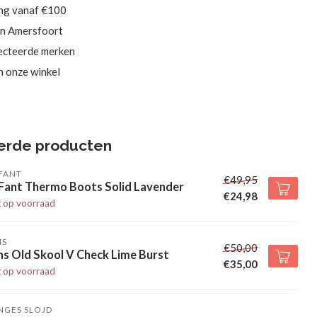
ing vanaf €100
in Amersfoort
ecteerde merken
in onze winkel
erde producten
FANT
€49,95
 Fant Thermo Boots Solid Lavender
€24,98
t op voorraad
NS
€50,00
s Old Skool V Check Lime Burst
€35,00
t op voorraad
NGES SLOJD