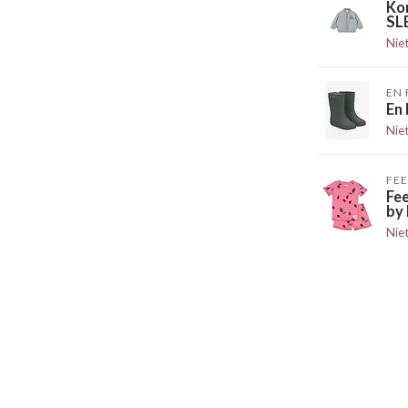
Ko
SL
Nie
EN 
En
Nie
FEE
Fe
by 
Nie