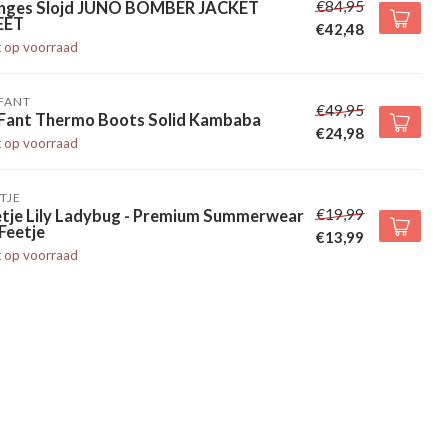
€84,95
nges Slojd JUNO BOMBER JACKET
EET
€42,48
t op voorraad
FANT
€49,95
 Fant Thermo Boots Solid Kambaba
€24,98
t op voorraad
TJE
€19,99
etje Lily Ladybug - Premium Summerwear
Feetje
€13,99
t op voorraad