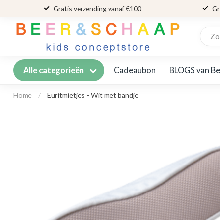
Gratis verzending vanaf €100
Gr
Cadeaubon
BLOGS van Be
Alle categorieën
Home
/
Euritmietjes - Wit met bandje