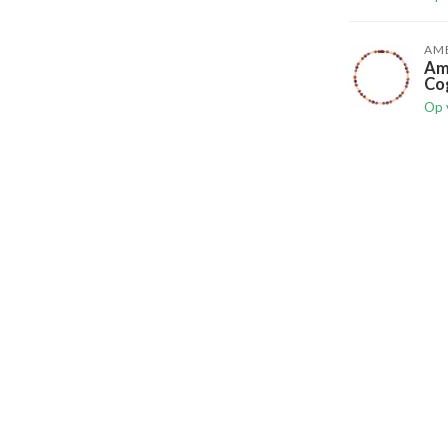
AM
Am
Co
Op 