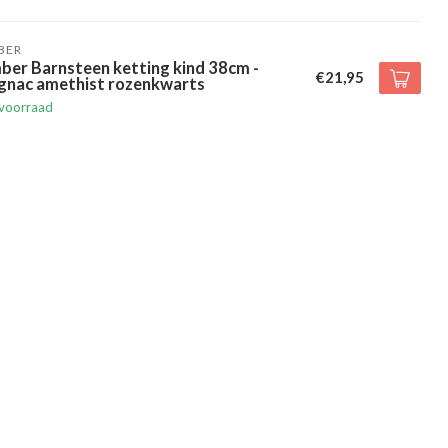
BER
ber Barnsteen ketting kind 38cm -
€21,95
gnac amethist rozenkwarts
voorraad