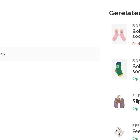
Gerelate
BO
Bo
so
Nie
647
BO
Bo
so
Op 
SLI
Sli
Op 
FEE
Fee
Op 