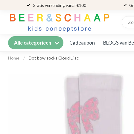
Gratis verzending vanaf €100
Gr
Cadeaubon
BLOGS van Be
Alle categorieën
Home
/
Dot bow socks Cloud Lilac