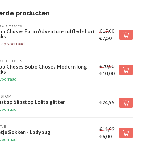
erde producten
BO CHOSES
€15,00
bo Choses Farm Adventure ruffled short
cks
€7,50
t op voorraad
BO CHOSES
€20,00
bo Choses Bobo Choses Modern long
cks
€10,00
voorraad
PSTOP
pstop Slipstop Lolita glitter
€24,95
voorraad
TJE
€11,99
tje Sokken - Ladybug
€6,00
voorraad