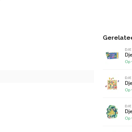
Gerelate
DJ
Dje
Op 
DJ
Dje
Op 
DJ
Dje
Op 