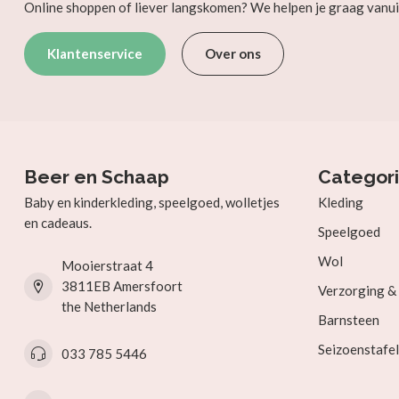
Online shoppen of liever langskomen? We helpen je graag vanui
Klantenservice
Over ons
Beer en Schaap
Categor
Baby en kinderkleding, speelgoed, wolletjes
Kleding
en cadeaus.
Speelgoed
Wol
Mooierstraat 4
3811EB Amersfoort
Verzorging 
the Netherlands
Barnsteen
Seizoenstafel
033 785 5446