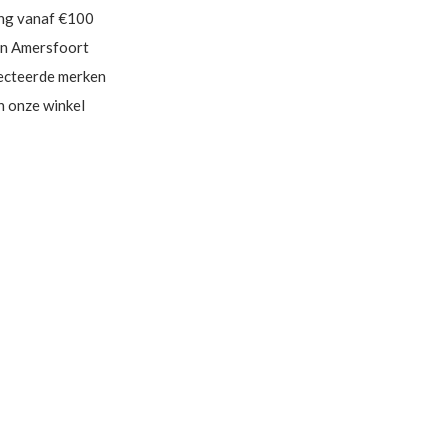
ing vanaf €100
in Amersfoort
ecteerde merken
in onze winkel