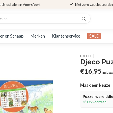
atis ophalen in Amersfoort
Met zorg geselecteerde
er en Schaap
Merken
Klantenservice
SALE
DJECO
Djeco Puz
€16,95
Incl. bt
Maak een keuze
Puzzel werelddie
Op voorraad