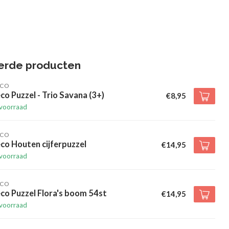
erde producten
ECO
co Puzzel - Trio Savana (3+)
€8,95
voorraad
ECO
co Houten cijferpuzzel
€14,95
voorraad
ECO
co Puzzel Flora's boom 54st
€14,95
voorraad