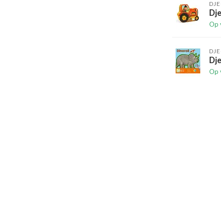
DJ
Dje
Op 
DJ
Dje
Op 