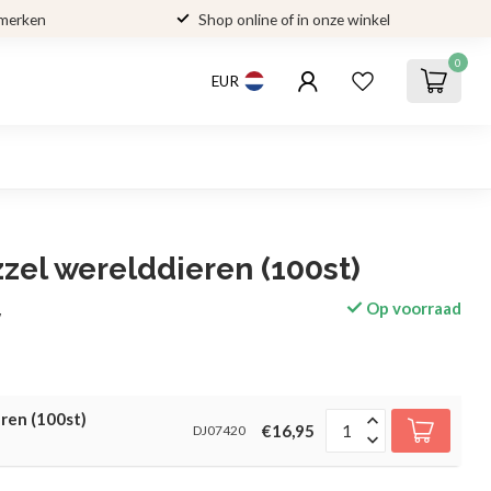
 merken
Shop online of in onze winkel
0
EUR
zel werelddieren (100st)
Op voorraad
w
ren (100st)
€16,95
DJ07420