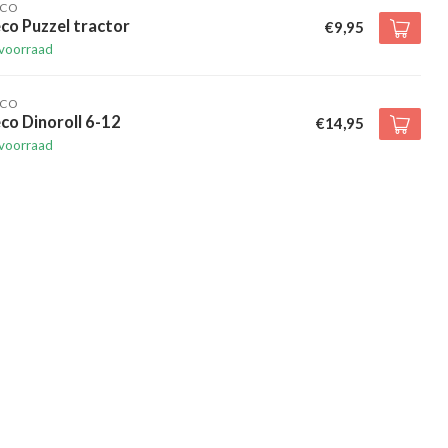
ECO
co Puzzel tractor
€9,95
voorraad
ECO
co Dinoroll 6-12
€14,95
voorraad