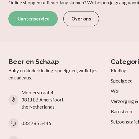
Online shoppen of liever langskomen? We helpen je graag vanui
Klantenservice
Over ons
Beer en Schaap
Categor
Baby en kinderkleding, speelgoed, wolletjes
Kleding
en cadeaus.
Speelgoed
Wol
Mooierstraat 4
3811EB Amersfoort
Verzorging 
the Netherlands
Barnsteen
Seizoenstafel
033 785 5446