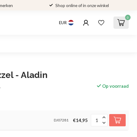
 merken
Shop online of in onze winkel
0
EUR
zel - Aladin
Op voorraad
w
€14,95
DJ07281