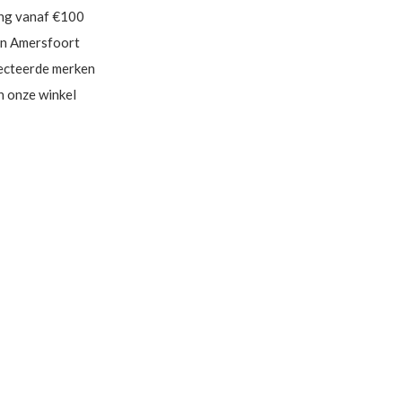
ing vanaf €100
in Amersfoort
ecteerde merken
in onze winkel