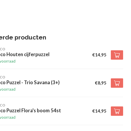
erde producten
ECO
co Houten cijferpuzzel
€14,95
voorraad
ECO
co Puzzel - Trio Savana (3+)
€8,95
voorraad
ECO
co Puzzel Flora's boom 54st
€14,95
voorraad