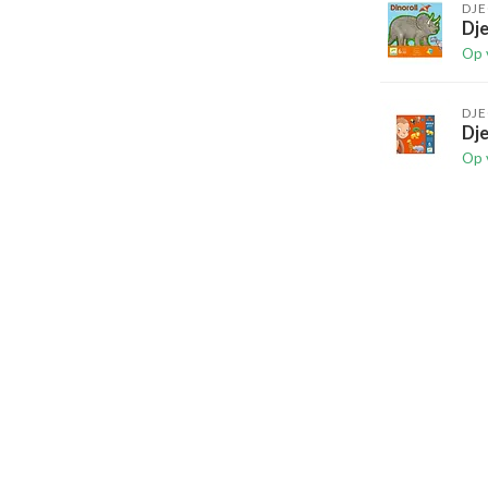
DJ
Dje
Op 
DJ
Dje
Op 