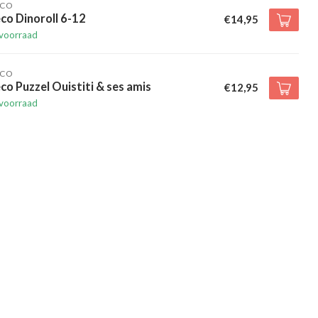
ECO
co Dinoroll 6-12
€14,95
voorraad
ECO
co Puzzel Ouistiti & ses amis
€12,95
voorraad