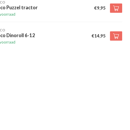
ECO
co Puzzel tractor
€9,95
voorraad
ECO
co Dinoroll 6-12
€14,95
voorraad