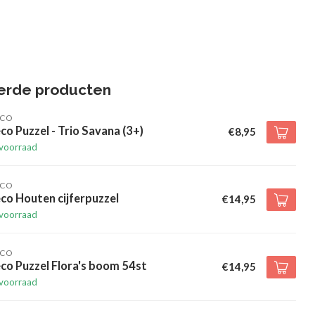
erde producten
ECO
co Puzzel - Trio Savana (3+)
€8,95
voorraad
ECO
co Houten cijferpuzzel
€14,95
voorraad
ECO
co Puzzel Flora's boom 54st
€14,95
voorraad