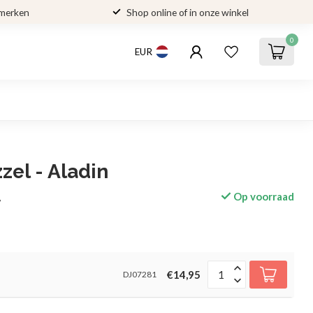
 merken
Shop online of in onze winkel
0
EUR
zel - Aladin
Op voorraad
w
€14,95
DJ07281