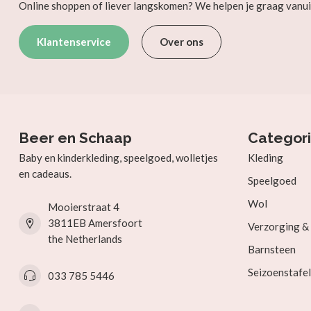
Online shoppen of liever langskomen? We helpen je graag vanui
Klantenservice
Over ons
Beer en Schaap
Categor
Baby en kinderkleding, speelgoed, wolletjes
Kleding
en cadeaus.
Speelgoed
Wol
Mooierstraat 4
3811EB Amersfoort
Verzorging 
the Netherlands
Barnsteen
Seizoenstafel
033 785 5446