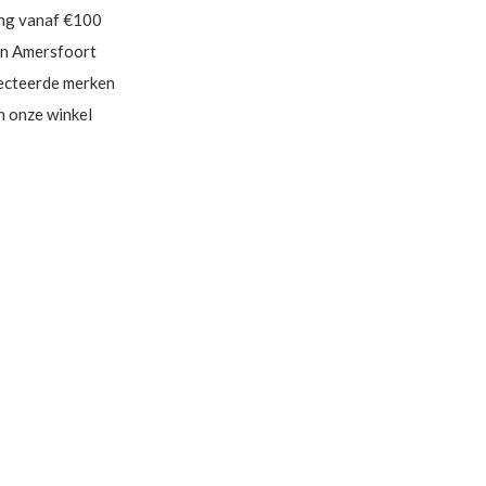
ing vanaf €100
in Amersfoort
ecteerde merken
in onze winkel