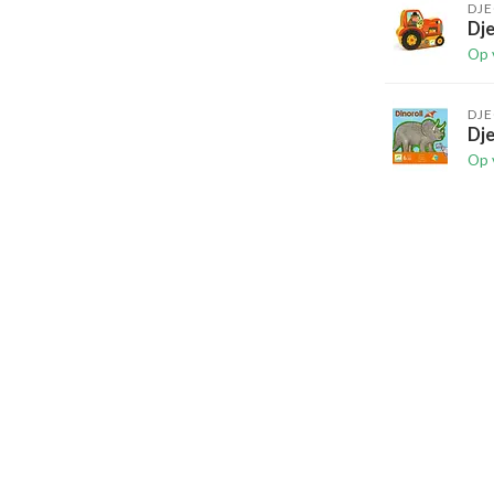
DJ
Dje
Op 
DJ
Dje
Op 