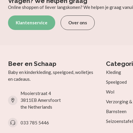
Vragen? We helpen graag
Online shoppen of liever langskomen? We helpen je graag vanui
Klantenservice
Over ons
Beer en Schaap
Categor
Baby en kinderkleding, speelgoed, wolletjes
Kleding
en cadeaus.
Speelgoed
Wol
Mooierstraat 4
3811EB Amersfoort
Verzorging 
the Netherlands
Barnsteen
Seizoenstafel
033 785 5446