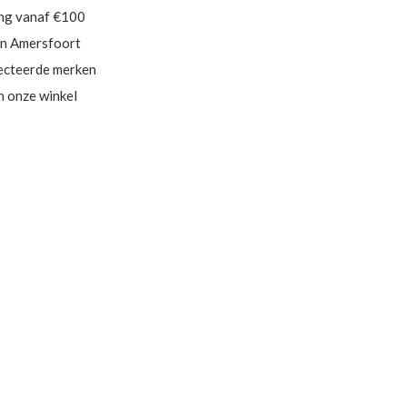
ing vanaf €100
in Amersfoort
ecteerde merken
in onze winkel