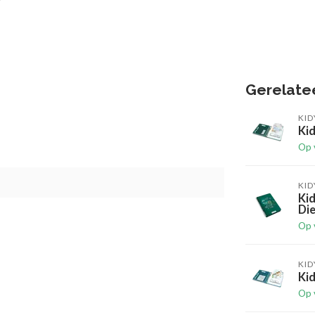
Gerelate
KI
Ki
Op 
KI
Ki
Die
Op 
KI
Ki
Op 