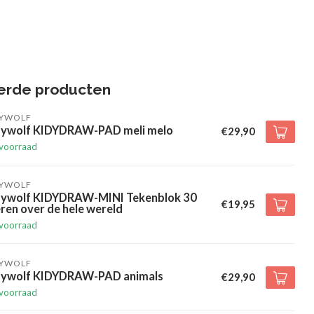
erde producten
DYWOLF
dywolf KIDYDRAW-PAD meli melo
€29,90
voorraad
DYWOLF
dywolf KIDYDRAW-MINI Tekenblok 30
€19,95
ren over de hele wereld
voorraad
DYWOLF
dywolf KIDYDRAW-PAD animals
€29,90
voorraad