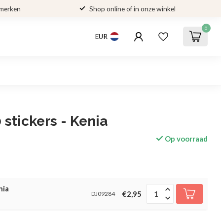
 merken
Shop online of in onze winkel
0
EUR
 stickers - Kenia
Op voorraad
nia
€2,95
DJ09284