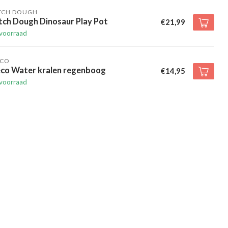
TCH DOUGH
tch Dough Dinosaur Play Pot
€21,99
voorraad
ECO
eco Water kralen regenboog
€14,95
voorraad