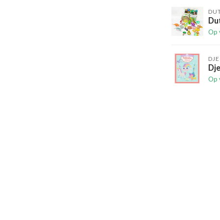
DU
Du
Op 
DJ
Dj
Op 