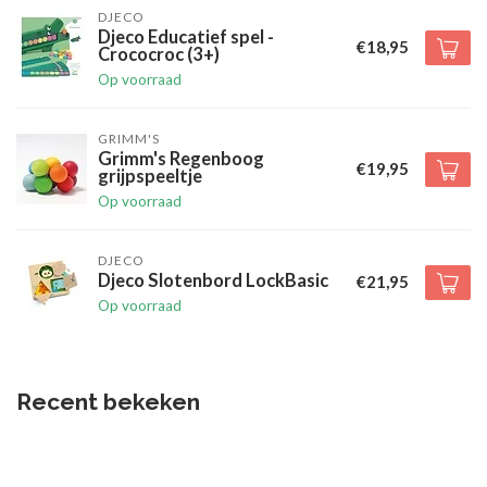
DJECO
Djeco Educatief spel -
€18,95
Crococroc (3+)
Op voorraad
GRIMM'S
Grimm's Regenboog
€19,95
grijpspeeltje
Op voorraad
DJECO
Djeco Slotenbord LockBasic
€21,95
Op voorraad
Recent bekeken