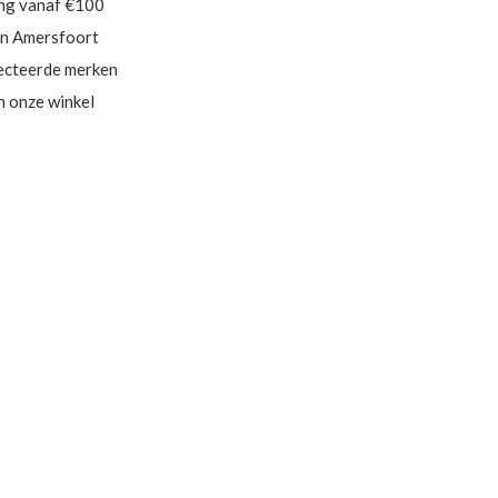
ing vanaf €100
in Amersfoort
ecteerde merken
in onze winkel