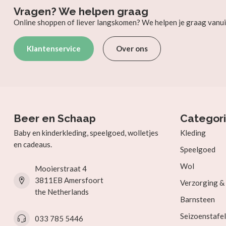
Vragen? We helpen graag
Online shoppen of liever langskomen? We helpen je graag vanui
Klantenservice
Over ons
Beer en Schaap
Categor
Baby en kinderkleding, speelgoed, wolletjes
Kleding
en cadeaus.
Speelgoed
Wol
Mooierstraat 4
3811EB Amersfoort
Verzorging 
the Netherlands
Barnsteen
Seizoenstafel
033 785 5446