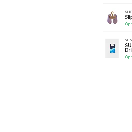
SLI
Sli
Op 
SUS
SU
Dri
Op 