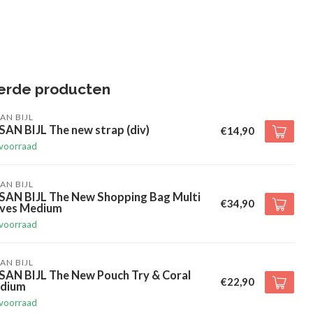
erde producten
AN BIJL
AN BIJL The new strap (div)
€14,90
voorraad
AN BIJL
SAN BIJL The New Shopping Bag Multi
€34,90
ives Medium
voorraad
AN BIJL
SAN BIJL The New Pouch Try & Coral
€22,90
dium
voorraad