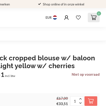
 merken
Shop online of in onze winkel
0
EUR
ick cropped blouse w/ baloon
 light yellow w/ cherries
51
Niet op voorraad
Incl. btw
€67,00
€33,51