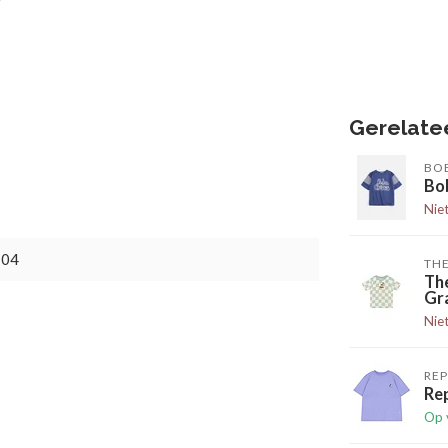
Gerelate
BO
Bo
Nie
704
TH
Th
Gr
Nie
RE
Rep
Op 