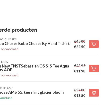
erde producten
BO CHOSES
€45,00
bo Choses Bobo Choses By Hand T-shirt
€22,50
t op voorraad
E NEW
€23,95
e New TNSTSebastian OS S_S Tee Aqua
ay AOP
€11,98
t op voorraad
POSE AMS
€37,00
ose AMS 55. tee shirt glacier bloom
€18,50
voorraad