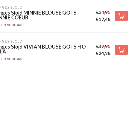
NGES SLOJD
€34,95
nges Slojd MINNIE BLOUSE GOTS
NNIE COEUR
€17,48
t op voorraad
NGES SLOJD
€49,95
nges Slojd VIVIAN BLOUSE GOTS FIO
LA
€24,98
t op voorraad