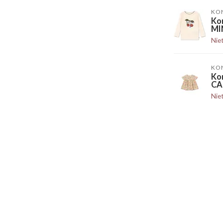
KO
Ko
MI
Nie
KO
Ko
CA
Nie