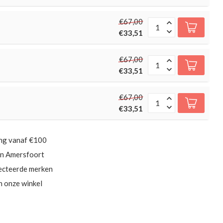
€67,00
€33,51
€67,00
€33,51
€67,00
€33,51
ing vanaf €100
in Amersfoort
ecteerde merken
in onze winkel