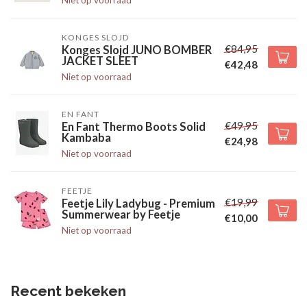
Niet op voorraad
KONGES SLOJD
€84,95
Konges Slojd JUNO BOMBER
JACKET SLEET
€42,48
Niet op voorraad
EN FANT
€49,95
En Fant Thermo Boots Solid
Kambaba
€24,98
Niet op voorraad
FEETJE
€19,99
Feetje Lily Ladybug - Premium
Summerwear by Feetje
€10,00
Niet op voorraad
Recent bekeken