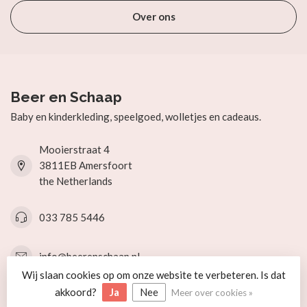
Over ons
Beer en Schaap
Baby en kinderkleding, speelgoed, wolletjes en cadeaus.
Mooierstraat 4
3811EB Amersfoort
the Netherlands
033 785 5446
info@beerenschaap.nl
Wij slaan cookies op om onze website te verbeteren. Is dat
akkoord?
Ja
Nee
Meer over cookies »
Categorieën