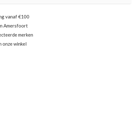
ing vanaf €100
in Amersfoort
ecteerde merken
in onze winkel