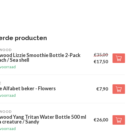
erde producten
EWOOD
€35,00
wood Lizzie Smoothie Bottle 2-Pack
ch / Sea shell
€17,50
voorraad
E
e Alfabet beker - Flowers
€7,90
voorraad
EWOOD
ewood Yang Tritan Water Bottle 500 ml
€26,00
 creature / Sandy
voorraad