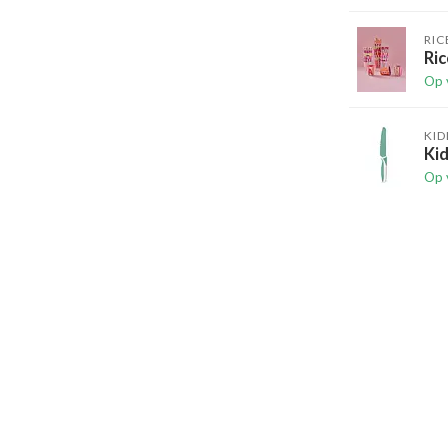
RIC
Ric
Op 
KID
Kid
Op 