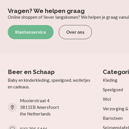
Vragen? We helpen graag
Online shoppen of liever langskomen? We helpen je graag vanui
Klantenservice
Over ons
Beer en Schaap
Categor
Baby en kinderkleding, speelgoed, wolletjes
Kleding
en cadeaus.
Speelgoed
Wol
Mooierstraat 4
3811EB Amersfoort
Verzorging 
the Netherlands
Barnsteen
Seizoenstafel
033 785 5446