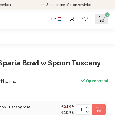
 merken
Shop online of in onze winkel
0
EUR
Sparia Bowl w Spoon Tuscany
98
Op voorraad
Incl. btw
€21,95
oon Tuscany rose
€10,98