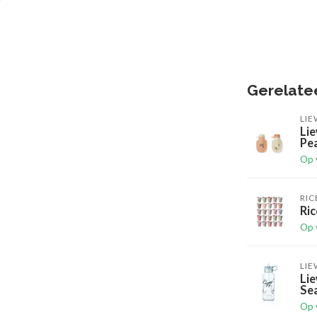
Gerelate
LI
Lie
Pea
Op 
RIC
Ric
Op 
LI
Li
Sea
Op 