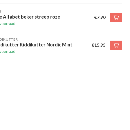
E
e Alfabet beker streep roze
€7,90
voorraad
DIKUTTER
dikutter Kiddikutter Nordic Mint
€15,95
voorraad