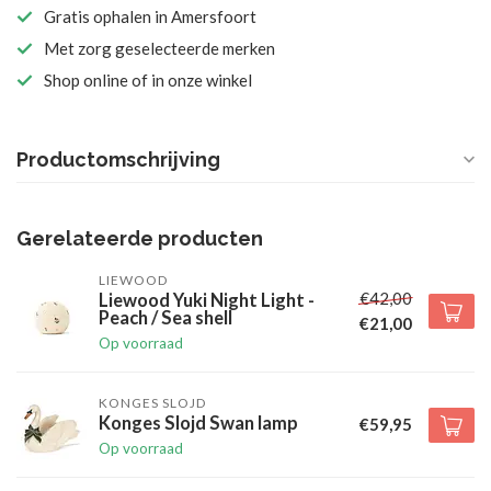
Gratis ophalen in Amersfoort
Met zorg geselecteerde merken
Shop online of in onze winkel
Productomschrijving
Gerelateerde producten
LIEWOOD
€42,00
Liewood Yuki Night Light -
Peach / Sea shell
€21,00
Op voorraad
KONGES SLOJD
Konges Slojd Swan lamp
€59,95
Op voorraad