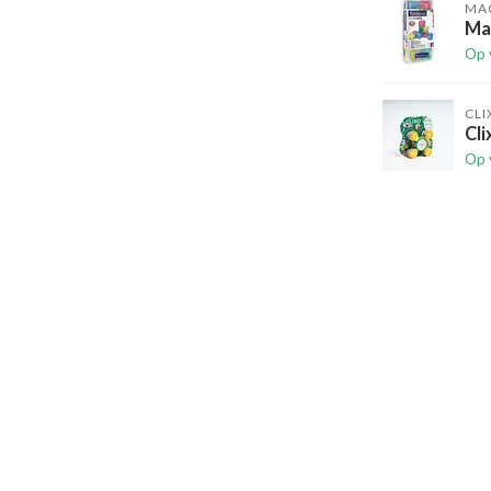
MAG
Ma
Op 
CLI
Cli
Op 