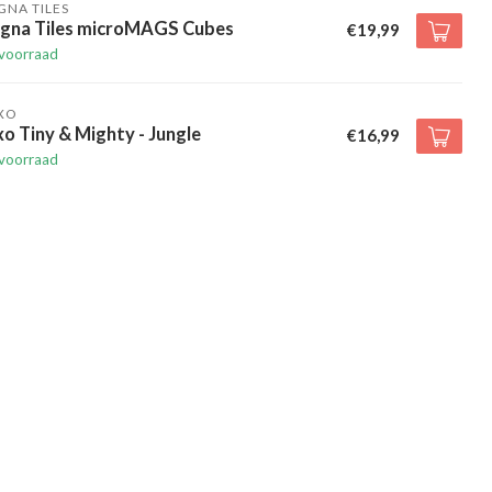
NA TILES
gna Tiles microMAGS Cubes
€19,99
voorraad
XO
xo Tiny & Mighty - Jungle
€16,99
voorraad