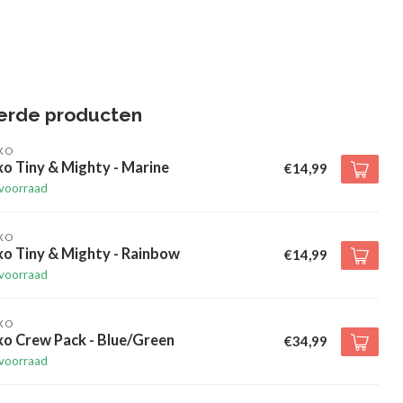
erde producten
XO
xo Tiny & Mighty - Marine
€14,99
voorraad
XO
xo Tiny & Mighty - Rainbow
€14,99
voorraad
XO
xo Crew Pack - Blue/Green
€34,99
voorraad