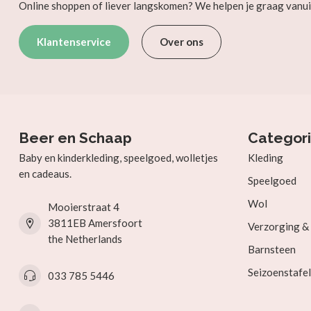
Online shoppen of liever langskomen? We helpen je graag vanui
Klantenservice
Over ons
Beer en Schaap
Categor
Baby en kinderkleding, speelgoed, wolletjes
Kleding
en cadeaus.
Speelgoed
Wol
Mooierstraat 4
3811EB Amersfoort
Verzorging 
the Netherlands
Barnsteen
Seizoenstafel
033 785 5446