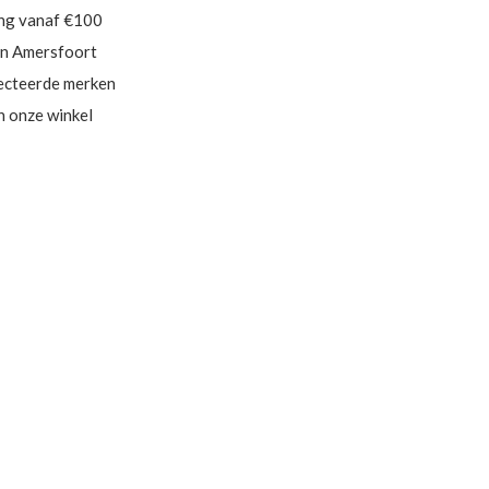
ing vanaf €100
in Amersfoort
ecteerde merken
in onze winkel