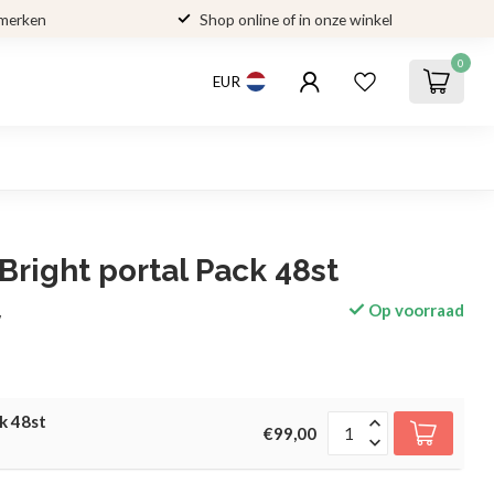
 merken
Shop online of in onze winkel
0
EUR
Bright portal Pack 48st
Op voorraad
w
k 48st
€99,00