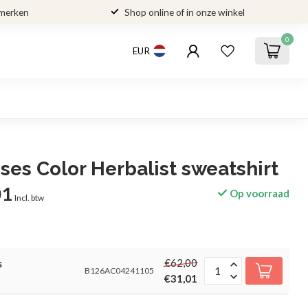
 merken
Shop online of in onze winkel
0
EUR
es Color Herbalist sweatshirt
01
Op voorraad
Incl. btw
€62,00
s
B126AC04241105
€31,01