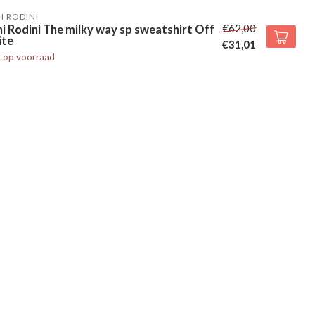
I RODINI
€62,00
i Rodini The milky way sp sweatshirt Off
ite
€31,01
t op voorraad