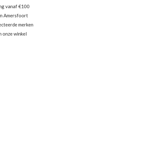
ing vanaf €100
in Amersfoort
ecteerde merken
in onze winkel