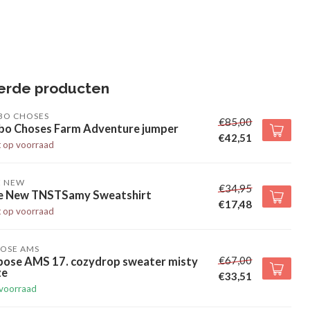
erde producten
BO CHOSES
€85,00
bo Choses Farm Adventure jumper
€42,51
t op voorraad
E NEW
€34,95
e New TNSTSamy Sweatshirt
€17,48
t op voorraad
POSE AMS
€67,00
pose AMS 17. cozydrop sweater misty
ze
€33,51
voorraad