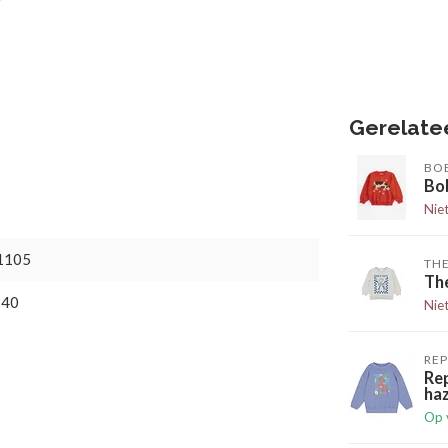
Gerelate
BO
Bo
Nie
1105
TH
Th
840
Nie
RE
Re
ha
Op 