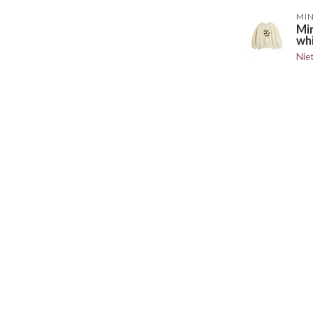
MIN
Min
wh
Nie