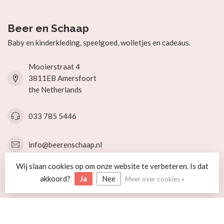
Beer en Schaap
Baby en kinderkleding, speelgoed, wolletjes en cadeaus.
Mooierstraat 4
3811EB Amersfoort
the Netherlands
033 785 5446
info@beerenschaap.nl
Wij slaan cookies op om onze website te verbeteren. Is dat
Categorieën
akkoord?
Ja
Nee
Meer over cookies »
Informatie