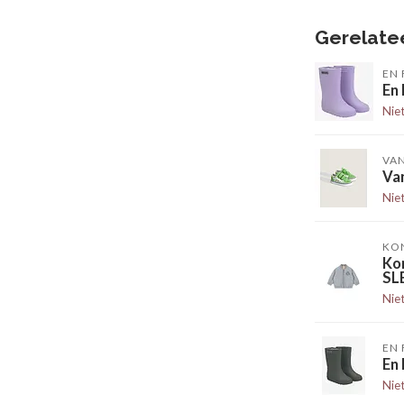
Gerelate
EN 
En
Nie
VA
Van
Nie
KO
Ko
SL
Nie
EN 
En
Nie