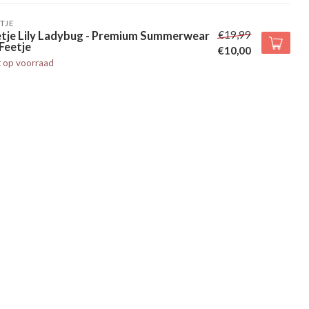
TJE
€19,99
etje Lily Ladybug - Premium Summerwear
Feetje
€10,00
t op voorraad