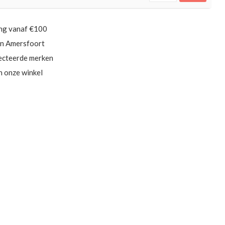
ing vanaf €100
in Amersfoort
ecteerde merken
in onze winkel