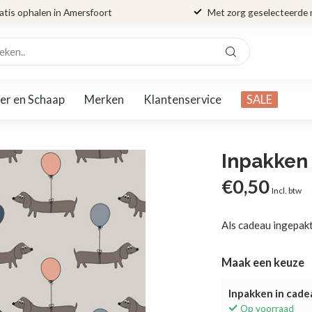
atis ophalen in Amersfoort
Met zorg geselecteerde
er en Schaap
Merken
Klantenservice
SALE
Inpakken
€0,50
Incl. btw
Als cadeau ingepakt
Maak een keuze
Inpakken in cade
Op voorraad