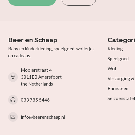
Beer en Schaap
Categor
Baby en kinderkleding, speelgoed, wolletjes
Kleding
en cadeaus.
Speelgoed
Wol
Mooierstraat 4
3811EB Amersfoort
Verzorging 
the Netherlands
Barnsteen
Seizoenstafel
033 785 5446
info@beerenschaap.nl