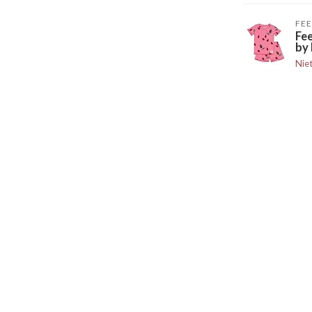
FEE
Fe
by 
Nie