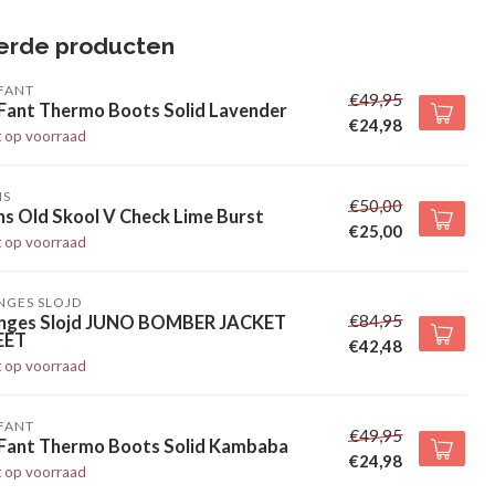
erde producten
FANT
€49,95
 Fant Thermo Boots Solid Lavender
€24,98
t op voorraad
NS
€50,00
s Old Skool V Check Lime Burst
€25,00
t op voorraad
NGES SLOJD
€84,95
nges Slojd JUNO BOMBER JACKET
EET
€42,48
t op voorraad
FANT
€49,95
 Fant Thermo Boots Solid Kambaba
€24,98
t op voorraad