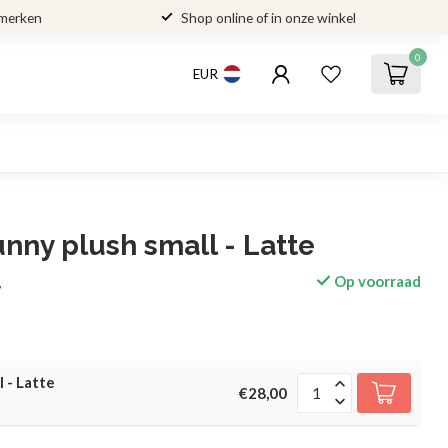
 merken
Shop online of in onze winkel
0
EUR
nny plush small - Latte
Op voorraad
w
 - Latte
€28,00