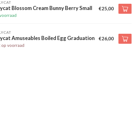
LYCAT
lycat Blossom Cream Bunny Berry Small
€25,00
voorraad
LYCAT
lycat Amuseables Boiled Egg Graduation
€26,00
t op voorraad