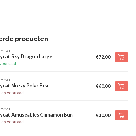
erde producten
LYCAT
lycat Sky Dragon Large
€72,00
voorraad
LYCAT
lycat Nozzy Polar Bear
€60,00
t op voorraad
LYCAT
llycat Amuseables Cinnamon Bun
€30,00
t op voorraad