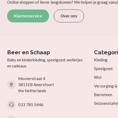
Online shoppen of liever langskomen? We helpen je graag vanui
Klantenservice
Over ons
Beer en Schaap
Categor
Baby en kinderkleding, speelgoed, wolletjes
Kleding
en cadeaus.
Speelgoed
Wol
Mooierstraat 4
3811EB Amersfoort
Verzorging 
the Netherlands
Barnsteen
Seizoenstafel
033 785 5446