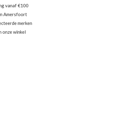
ing vanaf €100
in Amersfoort
ecteerde merken
in onze winkel