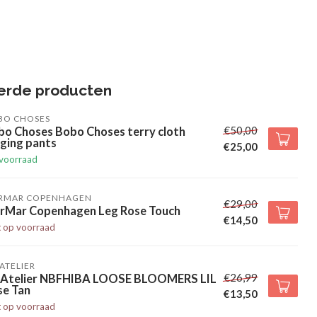
erde producten
BO CHOSES
€50,00
bo Choses Bobo Choses terry cloth
ging pants
€25,00
voorraad
RMAR COPENHAGEN
€29,00
rMar Copenhagen Leg Rose Touch
€14,50
t op voorraad
' ATELIER
€26,99
l' Atelier NBFHIBA LOOSE BLOOMERS LIL
se Tan
€13,50
t op voorraad