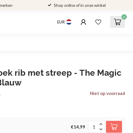
 merken
Shop online of in onze winkel
0
EUR
oek rib met streep - The Magic
 Blauw
Niet op voorraad
w
€14,99