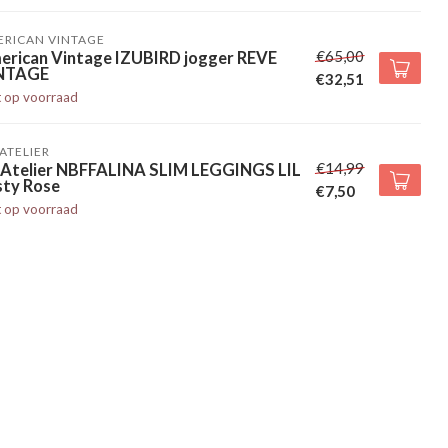
ERICAN VINTAGE
€65,00
erican Vintage IZUBIRD jogger REVE
NTAGE
€32,51
t op voorraad
' ATELIER
€14,99
l' Atelier NBFFALINA SLIM LEGGINGS LIL
sty Rose
€7,50
t op voorraad