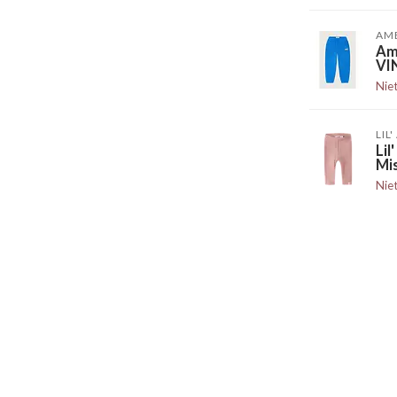
AM
Am
VI
Nie
LIL
Li
Mi
Nie