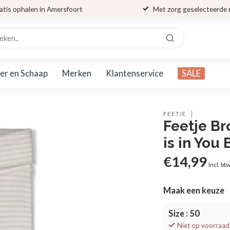
atis ophalen in Amersfoort
Met zorg geselecteerde
er en Schaap
Merken
Klantenservice
SALE
FEETJE
Feetje Br
is in You
€14,99
Incl. bt
Maak een keuze
Size : 50
Niet op voorraad