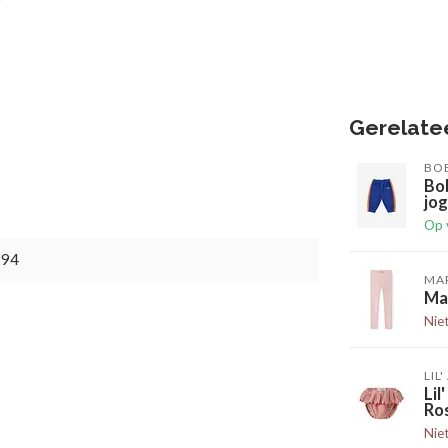
Gerelate
BO
Bo
jog
Op 
894
MA
Ma
Nie
LIL
Li
Ro
Nie