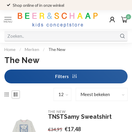
Shop online of in onze winkel
0
MENU
Home
/
Merken
/
The New
The New
Filters
THE NEW
TNSTSamy Sweatshirt
€17,48
€34,95