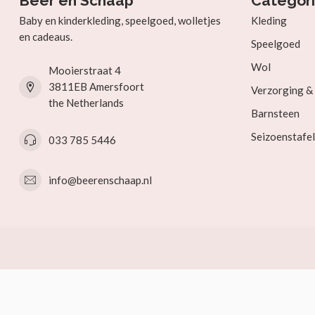
Beer en Schaap
Categor
Baby en kinderkleding, speelgoed, wolletjes
Kleding
en cadeaus.
Speelgoed
Wol
Mooierstraat 4
3811EB Amersfoort
Verzorging 
the Netherlands
Barnsteen
Seizoenstafel
033 785 5446
info@beerenschaap.nl