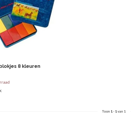
blokjes 8 kleuren
rraad
k
Toon
1
-
1
van 1