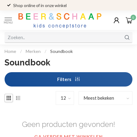
Shop online of in onze winkel
0
MENU
Home
/
Merken
/
Soundbook
Soundbook
Filters
Geen producten gevonden!
GA VERDER MET WINKELEN