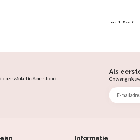
Toon
1
-
0
van 0
Als eerst
t onze winkel in Amersfoort.
Ontvang nieuw b
ieën
Informatie