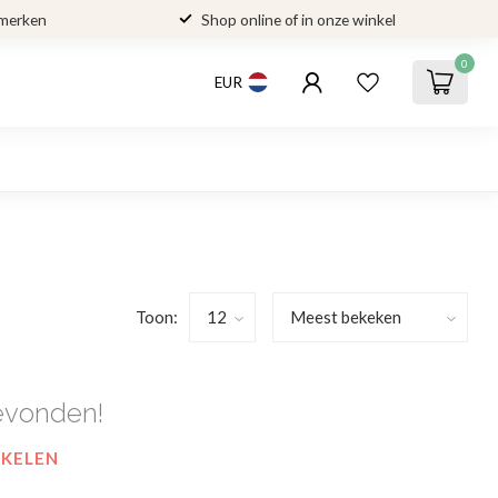
 merken
Shop online of in onze winkel
0
EUR
Toon:
evonden!
NKELEN