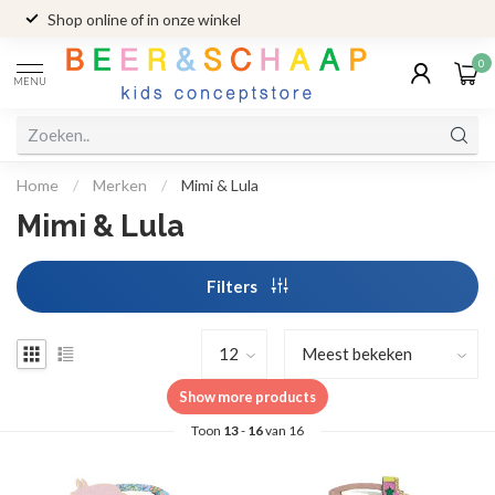
Shop online of in onze winkel
0
MENU
Home
/
Merken
/
Mimi & Lula
Mimi & Lula
Filters
Show more products
Toon
13
-
16
van 16