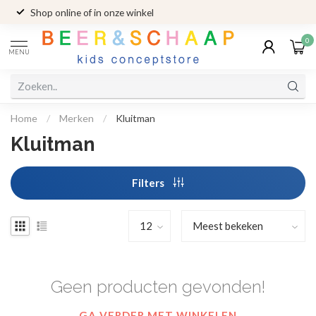
Shop online of in onze winkel
0
MENU
Home
/
Merken
/
Kluitman
Kluitman
Filters
Geen producten gevonden!
GA VERDER MET WINKELEN