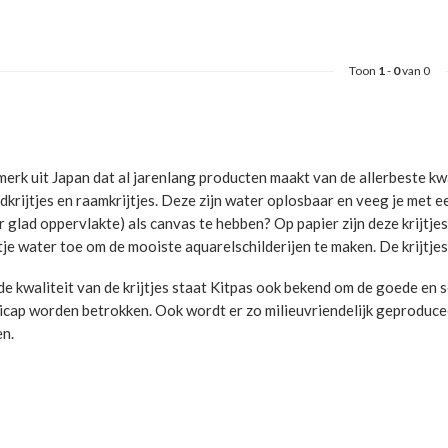
Toon
1
-
0
van 0
merk uit Japan dat al jarenlang producten maakt van de allerbeste kwa
krijtjes en raamkrijtjes. Deze zijn water oplosbaar en veeg je met ee
r glad oppervlakte) als canvas te hebben? Op papier zijn deze krijtje
je water toe om de mooiste aquarelschilderijen te maken. De krijtjes 
e kwaliteit van de krijtjes staat Kitpas ook bekend om de goede e
icap worden betrokken. Ook wordt er zo milieuvriendelijk geproduceer
en.