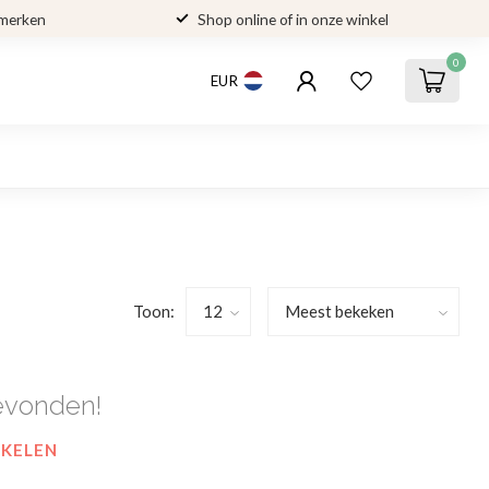
 merken
Shop online of in onze winkel
0
EUR
Toon:
evonden!
NKELEN