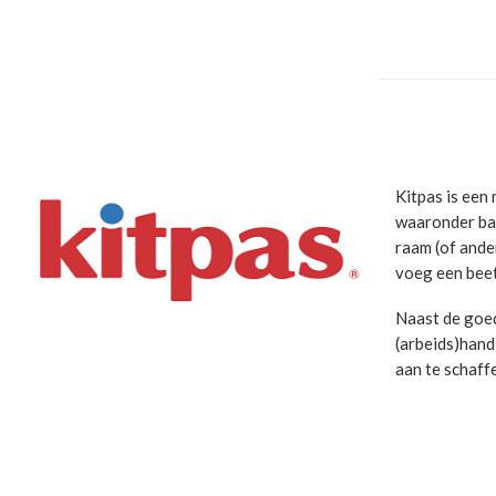
Kitpas is een 
waaronder bad
raam (of ande
voeg een beet
Naast de goed
(arbeids)hand
aan te schaff