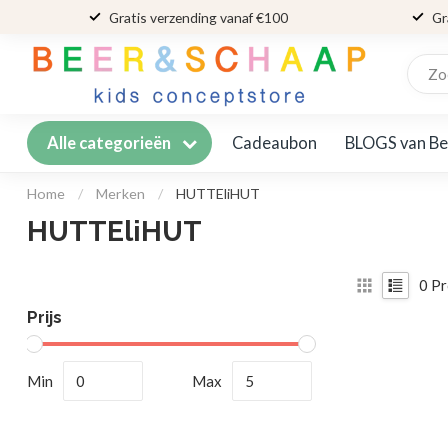
Gratis verzending vanaf €100
Gr
Cadeaubon
BLOGS van Be
Alle categorieën
Home
/
Merken
/
HUTTEliHUT
HUTTEliHUT
0
Pr
Prijs
Min
Max