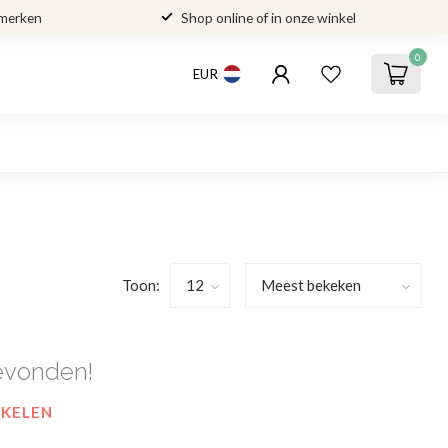
 merken
Shop online of in onze winkel
0
EUR
Toon:
evonden!
NKELEN