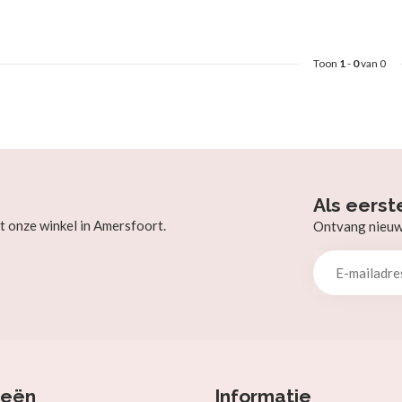
Toon
1
-
0
van 0
Als eerst
t onze winkel in Amersfoort.
Ontvang nieuw b
ieën
Informatie