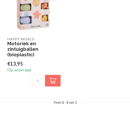
HAPPY WORLD
Motoriek en
zintuigballen
(bioplastic)
€13,95
Op voorraad
Toon
1
-
1
van 1