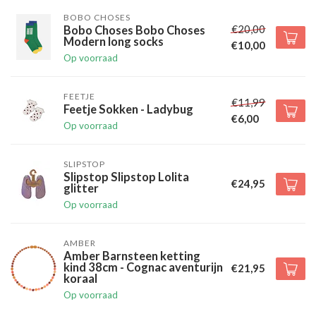
BOBO CHOSES
€20,00
Bobo Choses Bobo Choses
Modern long socks
€10,00
Op voorraad
FEETJE
€11,99
Feetje Sokken - Ladybug
€6,00
Op voorraad
SLIPSTOP
Slipstop Slipstop Lolita
€24,95
glitter
Op voorraad
AMBER
Amber Barnsteen ketting
kind 38cm - Cognac aventurijn
€21,95
koraal
Op voorraad