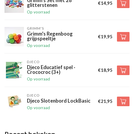
Grimm's Set met 28
€14,95
glitterstenen
Op voorraad
GRIMM'S
Grimm's Regenboog
€19,95
grijpspeeltje
Op voorraad
DJECO
Djeco Educatief spel -
€18,95
Crococroc (3+)
Op voorraad
DJECO
Djeco Slotenbord LockBasic
€21,95
Op voorraad