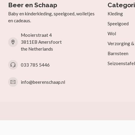
Beer en Schaap
Categor
Baby en kinderkleding, speelgoed, wolletjes
Kleding
en cadeaus.
Speelgoed
Wol
Mooierstraat 4
3811EB Amersfoort
Verzorging 
the Netherlands
Barnsteen
Seizoenstafel
033 785 5446
info@beerenschaap.nl