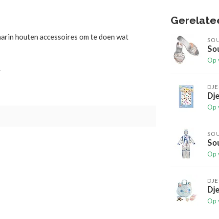
Gerelate
aarin houten accessoires om te doen wat
SO
Sou
Op 
.
DJ
Dje
Op 
SO
So
Op 
DJ
Dj
Op 