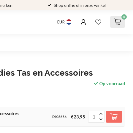
 merken
Shop online of in onze winkel
0
EUR
dies Tas en Accessoires
Op voorraad
w
ccessoires
€23,95
DJ06686