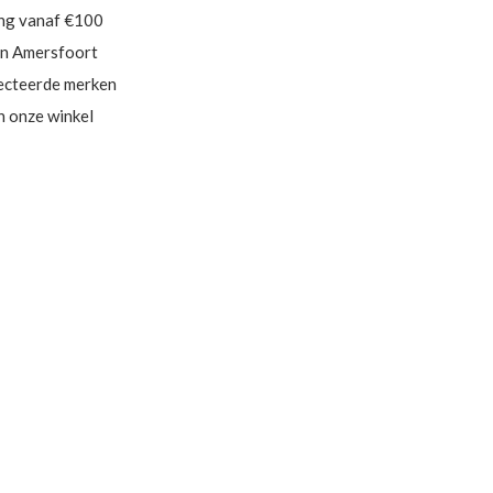
ing vanaf €100
in Amersfoort
ecteerde merken
in onze winkel