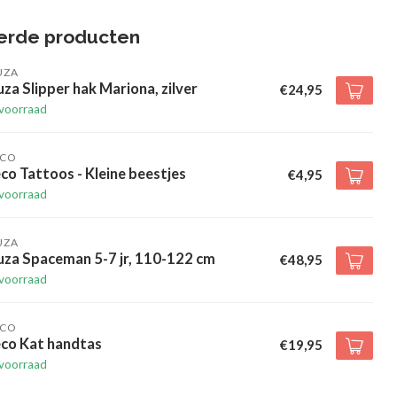
erde producten
UZA
za Slipper hak Mariona, zilver
€24,95
voorraad
ECO
co Tattoos - Kleine beestjes
€4,95
voorraad
UZA
uza Spaceman 5-7 jr, 110-122 cm
€48,95
voorraad
ECO
eco Kat handtas
€19,95
voorraad